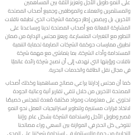
على النمو طويل الأجل وتعزيز الثقة بين المساهمين
والمستثمرين والعملاء والموظفين وجميع أصحاب المصلحة
الآخرين. بل ويضمن إطار حوكمة الشركات الذي تطبقه ناقلات
المشاركة الفعالة مع أصحاب المصلحة لدينا ويساعدنا على
التطور مع التغيرات المتسارعة. ويعزز مجلس الإدارة من ضمان
تطبيق ممارسات حوكمة الشركات الصارمة لحماية التنمية
المستدامة وأداء الشركة، بما يتماشى مع مهمة شركة
ناقلات ورؤيتها التي تهدف إلى أن تصبح شركة رائدة عالميًا
في مجال نقل الطاقة والخدمات البحرية.
كما أن مجلس إدارتنا يراعي مصالح مساهمينا وكذلك أصحاب
المصلحة الآخرين من خلال تلقي تقارير آنية وعالية الجودة
تحتوي على معلومات ومواد مكثفة مُعدة للمجلس خصيصًا
لاتخاذ قرارات مستنيرة ولتطوير استراتيجيات العمل نحو النمو
قصير وطويل الأجل واستدامة الشركة بشكل عام. وإننا
لنتوخى كل الحذر في الموازنة بين السعي وراء مصالحنا
التجارية من جهة والاستثمار في استدامة شركتنا على المدى