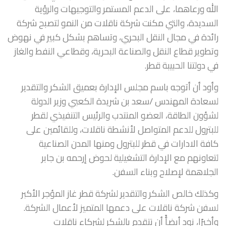
الله ورعاهما، على الدعم المستمر والتوجيهات والرؤية
السديدة، والتي مكنت شركة ناقلات من النمو لتصبح شركة
رائدة في مجال النقل البحري، وتساهم بشكل كبير في نهوض
وتطوير قطاع النقل والصناعة البحرية، وقطاعي النفط والغاز
في دولتنا الحبيبة قطر.
وأود أن أتوجه باسم مجلس الإدارة بعميق الشكر والتقدير
لسعادة المهندس /سعد بن شريدة الكعبي وزير الدولة
لشؤون الطاقة، العضو المنتدب والرئيس التنفيذي لقطر
للبترول للدعم المتواصل لأنشطة ناقلات، وللقائمين على
كافة الادارات في قطر للبترول ومنها المدن الصناعية
لتعاونهم مع الإدارة التشغيلية لحوض إرحمه بن جابر
الجلاهمة لإصلاح وبناء السفن.
وكذلك خالص الشكر والتقدير لشركة قطر غاز المؤجر الأكبر
لسفن شركة ناقلات على دعمها المتميز لأعمال الشركة.
وأخيرًا، نود أيضأً أن نتقدم بالشكر لشركاء ناقلات