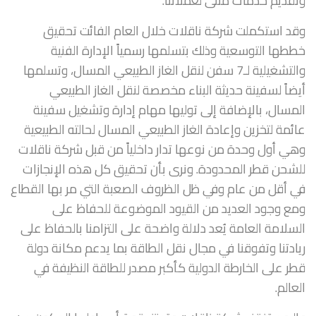
وتقديم خدمات مثلى لعملائنا.
وقد استكملت شركة ناقلات خلال العام الفائت تحقيق
خططها التوسعية وذلك بتسلمها رسمياً الإدارة الفنية
والتشغيلية لـ7 سفن لنقل الغاز الطبيعي المسال، وتسلمها
أيضاً لسفينة حديثة البناء مخصصة لنقل الغاز الطبيعي
المسال، بالإضافة إلى توليها مهام إدارة وتشغيل سفينة
عائمة لتخزين وإعادة الغاز الطبيعي المسال لحالته الطبيعية
وهي أول وحدة من نوعها تدار داخلياً من قبل شركة ناقلات
للشحن قطر المحدودة. ونرى بأن تحقيق كل هذه الإنجازات
في أقل من عام وفي ظل الظروف الصعبة التي مر بها القطاع
ومع وجود العديد من القيود الموضوعة للحفاظ على
السلامة العامة يُعد دلالة واضحة على التزامنا بالحفاظ على
ريادتنا وتفوقنا في مجال نقل الطاقة بما يدعم مكانة دولة
قطر على الخارطة الدولية كأكبر مصدر للطاقة النظيفة في
العالم.