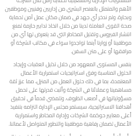
المستويات الإدارية والتشغيلية لحماية رأس مال الشركة
الأهم والمتمثل بالعنصر البشري من إداريين وفنيين وموظفين
وبحارة. ولم ندخر أي جهد في ضمان مكان عمل آمن لحماية
صحة القوى العاملة لدينا من خلال اتخاذ تدابير حازمة لمنع
انتشار الفيروس وتقليل المخاطر التي قد يتعرض لها أي من
موظفينا أو زوارنا أينما تواجدوا سواء في مكاتب الشركة أو
مرافقها أو على متن السفن.
بنفس المستوى المعهود من خلال تذليل العقبات وإيجاد
الحلول المناسبة وفق استراتيجيات استمرارية الأعمال
المعتمدة، بما في ذلك حلول العمل من المنزل، مما عزز ثقة
مساهمينا وعملائنا في الشركة وأثبت قدرتها على تحمل
مسؤولياتها في أصعب الظروف. وللمضي قدماً في تحقيق
أهدافنا الاستراتيجية، سيستمر مجلس الإدارة التزامه بتنفيذ
أعلى معايير حوكمة الشركات وإدارة المخاطر واستمرارية
الأعمال لضمان رفاهية موظفينا والتطور المتواصل لأعمالنا
.