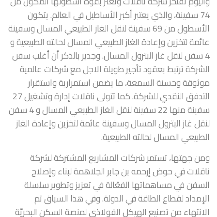
واليوم تفتخر شركة ناقلات وتعتز بقوة أسطولها المكون من
74 سفينة، والذي يعتبر أكبر الأساطيل في العالم. يتكون
الأسطول من 69 سفينة لنقل الغاز الطبيعي المسال وسفينة
عائمة لتخزين وإعادة الغاز الطبيعي المسال لحالته الطبيعية و
4 سفن لنقل غاز البترول المسال. وجدير بالذكر أن أغلب سفن
الشركة ترتبط بعقود تأجير طويلة الاجل مع شركات عالمية
موثوقة وحسنة السمعة، ما يضمن استمرارية واستقرار
التدفق النقدي للشركة. كما تتولى ناقلات إدارة وتشغيل 27
سفينة منها 22 سفينة لنقل الغاز الطبيعي المسال و 4 سفن
لنقل غاز البترول المسال وسفينة عائمة لتخزين وإعادة الغاز
الطبيعي المسال لحالته الطبيعية.
ومن جهتها، تستمر شركات المشاريع المشتركة لشركة
ناقلات في حوض إرحمه بن جابر الجلاهمة لبناء وإصلاح
السفن في مساهماتها الفعّالة في تعزيز وتطوير سلسلة
الإمداد لقطاع الطاقة في الدولة. وفي هذا السياق تم
الانتهاء من تصنيع الهيكل الفولاذي لمنصة السكن البحريَّة