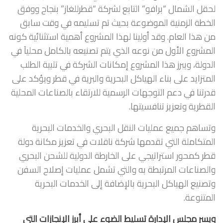
لحقل الشمال “برافو” التابع لشركة “قطرللغاز” بنجاح ووفق
الخطة الزمنية الموضوعة بحيث تم تسليمه في وقت سابق
من هذا العام. وقد أولينا لهذا المشروع أهمية استثنائية كونه
المشروع الأول من نوعه الذي يتم تصنيعه بالكامل محلياَ في
الدولة، ويبرز هذا المشروع إمكانات الشركة في تلبية الطلب
المتزايد على بناء الهياكل البحرية والبرية في قطر ويؤكد على
قدرتنا في دعم التوجهات الرسمية للارتقاء بالصناعات المحلية
القطرية وتعزيز تنافسيتها.
وتساهم جميع عمليات النقل البحري والخدمات البحرية
المتكاملة التي تقدمها شركة ناقلات في تعزيز مكانة دولة
قطر كمحور استراتيجي على الخارطة الدولية للشحن البحري
والصناعات المرتبطة به والتي تشمل عمليات إصلاح السفن
وتصنيع الهياكل البحرية بالإضافة إلى الخدمات البحرية
المتنوعة.
ويسر مجلس الإدارة تسليط الضوء على أبرز الإنجازات التي