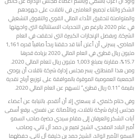
وأود أن أعرب باسمي وباسم أعضاء مجلس الإدارة عن خالص
الشكر والثناء لجميع العاملين في ناقلات على جهودهم
والمتواصلة لتحقيق الأداء المالي القوي والتفوق التشغيلي
في عام 2020 بالرغم من التحديات الاستثنائية التي واجهتها
الشركة. وبفضل الإنجازات الكبيرة التي تحققت في العام
الماضي
، يسرني أن أعلن أننا قد حققنا ربحاً صافياً قدره 1,161
مليون ريال قطري في العام المالي 2020 بزيادة قدرها
15.7%، مقارنة بمبلغ 1,003 مليون ريال للعام المالي 2020.
ومن هذا المنطلق، يسر مجلس إدارة شركة ناقلات أن يوصي
الجمعية العمومية الموقرة بالموافقة على توزيع أرباح نقدية
بقيمة “0.11 ريال قطري” للسهم عن العام المالي 2020.
وفي ختام كلمتي، لا يسعني إلا أن أتقدم، بالنيابة عن أعضاء
مجلس إدارة شركة ناقلات، وبالأصالة عن نفسي، برفع أسمى
آيات الشكر والعرفان إلى مقام سيدي حضرة صاحب السمو
أمير البلاد المفدى، الشيخ تميم بن حمد آل ثاني، وصاحب
السمو الأمير الوالد، الشيخ حمد بن خليفة آل ثاني، حفظهما