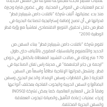
عمليات تسليم ناجحة لمجموعة متنوعة من السفن الجديدة
لدعم العمليات في الموانئ المحلية. وفي غضون فترة وجيزة
منذ بدء عملياتها، أثبتت شركة “ناقلات دامن شيبياردز قطر”
قدراتها في أن تصبح إضافة إستراتيجية للصناعة البحرية في
قطر من خلال تحقيق التنويع الاقتصادي تماشياً مع رؤية قطر
الوطنية 2030.”
تقوم شركة “ناقلات دامن شيبياردز قطر” ببناء السفن من
الحديد والألمنيوم والبلاستيك المقوى بالألياف حتى طول
170 متر وذلك في صالات التشييد المغطاة بالكامل في حوض
“ارحمة بن جابر الجلاهمة” في مدينة راس لفان الصناعية في
قطر . وتشمل قدراتها الإنتاجية نطاقاً واسعاً من السفن
التجارية ( مثل القاطرات وسفن الإمداد والدعم البحري وسفن
البضائع) و السفن الحربية واليخوت الفاخرة بمختلف أنواعها
وفقاَ لأعلى المعايير العالمية. كما يمكن لشركة (NDSQ)
إجراء عمليات إعادة التأهيل والصيانة لليخوت العملاقة
والسفن البحرية المختلفة.