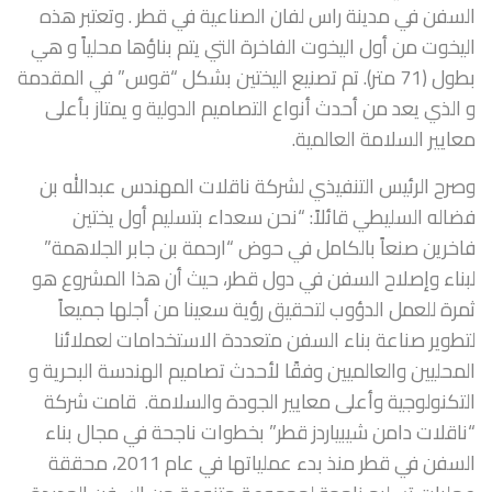
السفن في مدينة راس لفان الصناعية في قطر . وتعتبر هذه
اليخوت من أول اليخوت الفاخرة التي يتم بناؤها محلياً و هي
بطول (71 متر). تم تصنيع اليختين بشكل “قوس” في المقدمة
و الذي يعد من أحدث أنواع التصاميم الدولية و يمتاز بأعلى
معايير السلامة العالمية.
وصرح الرئيس التنفيذي لشركة ناقلات المهندس عبدالله بن
فضاله السليطي قائلاً: “نحن سعداء بتسليم أول يختين
فاخرين صنعاً بالكامل في حوض “ارحمة بن جابر الجلاهمة”
لبناء وإصلاح السفن في دول قطر، حيث أن هذا المشروع هو
ثمرة للعمل الدؤوب لتحقيق رؤية سعينا من أجلها جميعاً
لتطوير صناعة بناء السفن متعددة الاستخدامات لعملائنا
المحليين والعالميين وفقًا لأحدث تصاميم الهندسة البحرية و
التكنولوجية وأعلى معايير الجودة والسلامة. قامت شركة
“ناقلات دامن شيبياردز قطر” بخطوات ناجحة في مجال بناء
السفن في قطر منذ بدء عملياتها في عام 2011، محققة