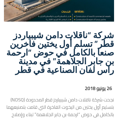
شركة “ناقلات دامن شيبياردز
قطر” تسلم أول يختين فاخرين
صنعا بالكامل في حوض “ارحمة
بن جابر الجلاهمة” في مدينة
راس لفان الصناعية في قطر
26 يونيو 2018
نجحت شركة ناقلات دامن شيبياردز قطر المحدودة (NDSQ)
بتسليم أول يختين من اليخوت الفاخرة التي قامت بتصنيعهما
بالكامل في حوض “ارحمة بن جابر الجلاهمة” لبناء وإصلاح