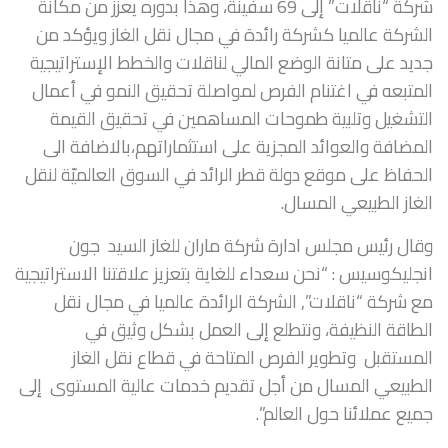
شركة “ناقلات” إلى 69 سفينة، وهذا بدوره يعزز من مكانة
الشركة عالميا كشركة رائدة في مجال نقل الغاز ويؤكد من
جديد على متانة الوضع المالي لناقلات والخطط الإستراتيجية
المتبعه في اغتنام الفرص لمواصلة تحقيق النمو في أعمال
التشغيل وتلبية طموحات المساهمين في تحقيق القيمة
المضافة والعوائد المجزية على استثماراتهم،بالاضافة الى
الحفاظ على موقع دولة قطر الرائد في السوق العالميّة لنقل
الغاز الطبيعي المسال.
وقال رئيس مجلس ادارة شركة ماران للغاز السيد جون
انجليكوسيس : “نحن سعداء للغاية بتعزيز علاقتنا الاستراتيجية
مع شركة “ناقلات”, الشركة الرائدة عالميا في مجال نقل
الطاقة النظيفة، ونتطلع إلى العمل بشكل وثيق في
المستقبل وتطوير الفرص المتاحة في قطاع نقل الغاز
الطبيعي المسال من أجل تقديم خدمات عالية المستوى إلى
جميع عملائنا حول العالم”.