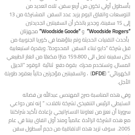
بأسطول أولي تكون من أربع سفن، تلاه العديد من
التوسعات واتفاق اليوم يزيد عدد السفن المشتركة من 13
إلى 15 سفينة، وجدير بالذكر أن السفينتين الجديدتين
“Woodside Rogers”
و
“Woodside Goode”
مجهزتان
بأحدث التقنيات الحديثة وتم بناؤهما في كوريا الجنوبية من
قبل شركة “دايو لبناء السفن المحدودة”. وبقدرة استيعابية
لكل سفينه تصل الى 159،800 مترًا مكعبًا من الغاز الطبيعي
المسال. وتستخدم محرك بقوة دفع ثنائية الوقود “الديزل
الكهربائي” (
DFDE
) ، والسفينتين مؤجرتين حالياً بعقود طويلة
الأجل.
وفي هذه المناسبة صرح المهندس عبدالله بن فضاله
السليطي الرئيس التنفيذي لشركة ناقلات: ” إنه لمن دواعي
سرورنا أن نعزز من تعاوننا الاستراتيجي بإعادة تأكيد شراكتنا
مع هذه الشركة الرائدة عالمياً ومنذ أول اتفاق بيننا في عام
2005. سوف تزيد هذه الاتفاقية من حجم أسطول سفن