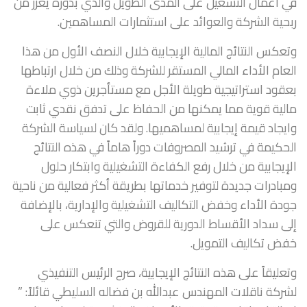
في أعمال التشغيل على المدى الطويل والذي بدوره يعزز من
ربحية الشركة والعوائد على استثمارات المساهمين.
وتعكس النتائج المالية الإيجابية خلال النصف الأول من هذا
العام الأداء المالي المستقر للشركة وذلك من خلال ارتباطها
بعقود استراتيجية طويلة الأجل مع مستأجرين ذوي ملاءة
مالية قوية مما يمكنها من الحفاظ على تدفق نقدي ثابت
وايجاد قيمة إيجابية لمساهميها. ولقد كان لسياسة الشركة
الحكيمة في ترشيد المصروفات دوراً هاماً في هذه النتائج
الإيجابية من خلال رفع الكفاءة التشغيلية وابتكار حلول
ومبادرات جديدة لتوفير خدماتها بطريقة أكثر فعالية من ناحية
جودة الأداء وخفض التكاليف التشغيلية والإدارية، بالإضافة
إلى سداد الأقساط الدورية للقروض والتي تنعكس على
خفض تكاليف التمويل.
وتعليقاً على هذه النتائج الإيجابية، صرح الرئيس التنفيذي
لشركة ناقلات المهندس عبدالله بن فضاله السليطي قائلاً: ”