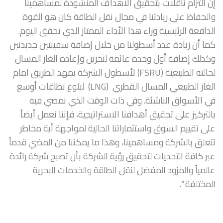
إن التزام ناقلات بتحقيق الأهداف المنشودة لمساهمينا
والحفاظ على ريادتنا في مجال نقل الطاقة كان هو القوة
الدافعة الرئيسية وراء هذا الأداء الممتاز الذي تحقق اليوم.
كما أن زيادة عدد أسطولنا من خلال إضافة سفينتين جديدتين
وكذلك إضافة أول وحدة عائمة لتخزين وإعادة الغاز المسال
لحالته الطبيعية (FSRU) لأسطول الشركة يمهد الطريق امام
الغاز الطبيعي المسال القطري (LNG) لبلوغ نطاقات أوسع
في الأسواق الناشئة. وفي ذات الوقت الذي نمضي فيه
بالتركيز على تحقيق أهدافنا الاستراتيجية، فإننا نعمل أيضاً
على تقييم السوق واستثماراتنا الحالية لمواجهة أية مخاطر
تتعلق بالشركة ومساهمينا، وهذا ما يمكننا من المضي قدماً
عبر كافة التحديات لتحقيق رؤية الشركة بأن تصبح شركة رائدة
عالمياً والمزود المفضل لنقل الطاقة والخدمات البحرية
المختلفة “.