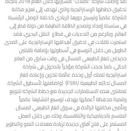
لقد واصلت شركة “ناقلات” مسيرتها خلال العام 2018 باتجاه
تحقيق خططها الإستراتيجية والتي تهدف إلى تعزيز مكانة
الشركة عالمياَ وترسيخ دورها الريادي كحلقة الوصل الرئيسية
في سلسلة إمداد وتصدير الطاقة النظيفة من دولة قطر إلى
العالم. وبالرغم من التحديات في قطاع النقل البحري، فقد
استمرت ناقلات في تحقيق أهدافها الإستراتيجية على المدى
الطويل من خلال التوسع في أسطولها بإضافة ناقلتين
جديدتين للغاز الطبيعي المسال في وقت سابق من العام
الحالي، كما نجحت الشركة مؤخراً بالدخول في شراكة
استراتيجية لتملك أول وحدة عائمة لتخزين وإعادة الغاز
المسال لحالته الطبيعية FSRU) (واضافتها لأسطول الشركة.
تتماشى هذه الاستثمارات الجديدة مع خطط الشركة لتنويع
وتنمية محفظة أعمالها بهدف توسيع انتشارها عالمياً
وتأمين مكانتها الرائدة في سوق الغاز الطبيعي المسال
المتسم بالديناميكية والتنافسية، وذلك من خلال العمل
المستمر على فتح آفاق جديدة لزيادة معدلات النمو والتطوير