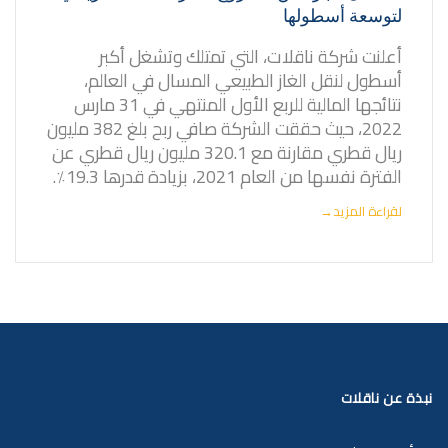
لتوسعة أسطولها
أعلنت شركة ناقلات، التي تمتلك وتشغل أكبر
أسطول لنقل الغاز الطبيعي المسال في العالم،
نتائجها المالية للربع الأول المنتهي في 31 مارس
2022، حيث حققت الشركة صافي ربح بلغ 382 مليون
ريال قطري مقارنة مع 320.1 مليون ريال قطري عن
الفترة نفسها من العام 2021، بزيادة قدرها 19.3٪.
لقراءة المزيد
→
نبذة عن ناقلات