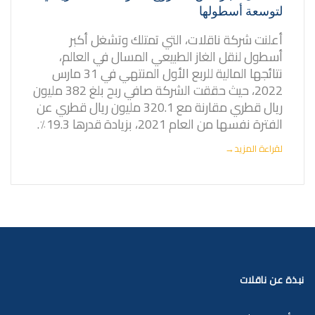
لتوسعة أسطولها
أعلنت شركة ناقلات، التي تمتلك وتشغل أكبر
أسطول لنقل الغاز الطبيعي المسال في العالم،
نتائجها المالية للربع الأول المنتهي في 31 مارس
2022، حيث حققت الشركة صافي ربح بلغ 382 مليون
ريال قطري مقارنة مع 320.1 مليون ريال قطري عن
الفترة نفسها من العام 2021، بزيادة قدرها 19.3٪.
لقراءة المزيد
→
نبذة عن ناقلات