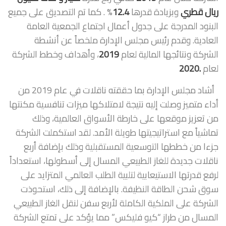
ريال قطري
وبزيادة قدرها
12.4
% . كما تم التصديق على جميع
البنود المدرجة على جدول أعمال اجتماع الجمعية العامة
العادية. وقدم رئيس مجلس الإدارة ملخصاً عن أنشطة
الشركة ونتائجها المالية لعام
2019
، وأهداف وخطط الشركة
لعام
.2020
أشاد مجلس الإدارة بما حققته ناقلات في عام 2019 من
أداء متميز وصلت إليه نتيجة لامتلاكها ميزات تنافسية مكنتها
من تعزيز موقعها على خارطة الأسواق العالمية، وذلك
تماشياً مع استراتيجيتها طويلة الأمد. لقد استكملت الشركة
جزءا من خططها التوسعية المستقبلية وذلك بإضافة أربع
ناقلات جديدة للغاز الطبيعي المسال إلى أسطولها، استعداداً
لرفع قدرتها الاستيعابية لتلبية الطلب العالمي المتزايد على
سوق شحن الطاقة النظيفة. بالإضافة إلى ذلك، استحوذت
الشركة على الملكية الكاملة لأربع سفن لنقل الغاز الطبيعي
المسال من طراز “كيو فليكس” مما يؤكد على تمتع الشركة