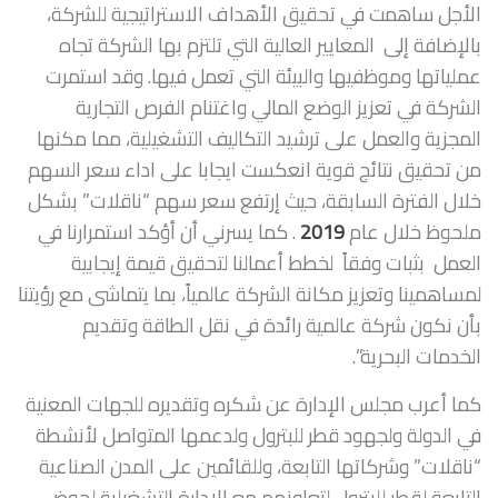
الأجل ساهمت في تحقيق الأهداف الاستراتيجية للشركة،
بالإضافة إلى المعايير العالية التي تلتزم بها الشركة تجاه
عملياتها وموظفيها والبيئة التي تعمل فيها. وقد استمرت
الشركة في تعزيز الوضع المالي واغتنام الفرص التجارية
المجزية والعمل على ترشيد التكاليف التشغيلية، مما مكنها
من تحقيق نتائج قوية انعكست ايجابا على اداء سعر السهم
خلال الفترة السابقة، حيث إرتفع سعر سهم “ناقلات” بشكل
ملحوظ خلال عام
2019
. كما يسرني أن أؤكد استمرارنا في
العمل بثبات وفقاً لخطط أعمالنا لتحقيق قيمة إيجابية
لمساهمينا وتعزيز مكانة الشركة عالمياً، بما يتماشى مع رؤيتنا
بأن نكون شركة عالمية رائدة في نقل الطاقة وتقديم
الخدمات البحرية”.
كما أعرب مجلس الإدارة عن شكره وتقديره للجهات المعنية
في الدولة ولجهود قطر للبترول ولدعمها المتواصل لأنشطة
“ناقلات” وشركاتها التابعة، وللقائمين على المدن الصناعية
التابعة لقطر للبترول لتعاونهم مع الإدارة التشغيلية لحوض