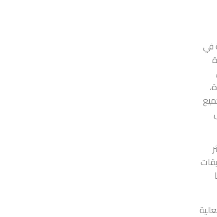
 في
ة
،
ميع
ر
يقات
عالية