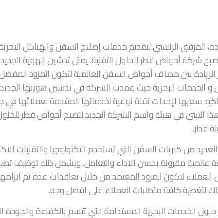
دة، المرفق الرئيسي لتقديم خدمات إصلاح السفن والهياكل البحرية
صبح شركة أحواض قطر للحلول التقنية. يمثل تدشين الهوية الجديد
از الريادة بين مصاف أحواض السفن العالمية لتكون المزود المفضل
ن و الخدمات البحرية حيث عمدت الشركة في تدشين هويتها الجديدة
 تاكيد سعيها لإحداث نقلة نوعية لخدماتها المقدمة لعملائها في ج
ذا التبني في هيئة واسم الشركة الجديد لتصبح أحواض قطر للحلول
ة قطر.
عديد من كبريات السفن التي تستخدم التكنولوجيا والتقنيات الاكث
عالمية مقرونة بحسن الاداء والتعامل. ويشمل ذلك توظيف تطب
مل العملاء لتكون المزود المعتمد من خلال تعاقدات عدة تم ابرامها
لك لتغطية كافة متطلبات العملاء على افضل وجه.
ير حلول الخدمات البحرية المستدامة التي تتسم بالكفاءة والجودة ال