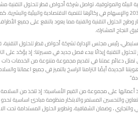
اية البيئة والموثوقية، تواصل شركة أحواض قطر للحلول التقنية مش
النشطة والفاعلة في تحقيق رؤية قطر الوطنية 2030 والإسهام في ركائزها للتنمية الاقتصادية والبيئية والبشرية. كم
ر وطرح الحلول التقنية والفنية مما يعود بالنفع على جميع الأطراف
ق النجاح المشترك.
سليطي، رئيس مجلس الإدارة لشركة أحواض قطر للحلول التقنية، قائ
لول التقنية إيذانًا ببدء فصل جديد في مسيرتنا؛ إذ يؤكد على التز
تي تمثل دعائم عملنا في تقديم مجموعة متنوعة من الخدمات ذات ا
يتنا الجديدة أيضًا التزامنا الراسخ بالتميز في جميع اعمالنا والسلا
ة.”
ذ أعمالها على مجموعة من القيم الأساسية؛ إذ تتخذ من السلامة
والتعاون والتحسين المستمر والابتكار منظومة مبادئ اساسية تحدو
 والتجاري ، وضمان الشفافية، وتطوير الحلول المستدامة تحت ال