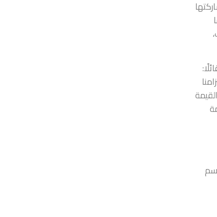
اركتها
ا
،
لًا:
امنا
لقيمة
مة
اسم