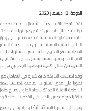
الدوحة، 12
ديسمبر
2023
تفخر شركة ناقلات كيبيل للأعمال البحرية المحدو
دولة قطر، بالإعلان عن تدشين هويتها الجديدة لت
علامة بارزة لرؤية مستقبلية جديدة تقود الى إحر
للحلول التقنية المستدامة في مجال صيانة السف
المتزامنة مع الذكرى الثالثة عشر لانشائها، على
المجالات -ومنها التقنية بشكل خاص- حيث اتى ه
التقنية من خلال اهمية موقعها الجغرافي في دول
وقد اكتسبت الشركة خبرة كبيرة في التعامل مع ال
تطورا على مدى السنوات الماضية لتكتسب سمعة 
الانظمة التقنية الحديثة لايجاد الحلول لصالح كا
مؤخرا مع موردون رائدون في الخدمات الخاصة وذ
وفي ظل رسالتها المحدَّثة أيضًا والرامية إلى توف