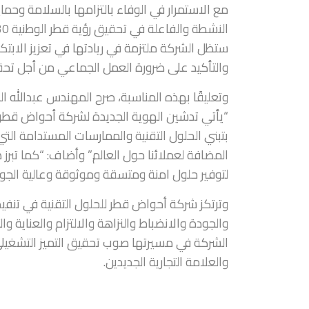
مع الاستمرار في الوفاء بالتزامها بالسلامة وحم
ستظل الشركة ملتزمة في ريادتها في تعزيز الابتكا
والتأكيد على ضرورة العمل الجماعي من أجل تحقي
وتعليقًا بهذه المناسبة، صرح المهندس عبدالله ال
“يأتي تدشين الهوية الجديدة لشركة أحواض قطر للح
بتبني الحلول التقنية والممارسات المستدامة ال
المضافة لعملائنا حول العالم.” وأضاف: “كما تبرز هو
لتوفير حلول امنة ومتسقة وموثوقة وعالية الجود
وترتكز شركة أحواض قطر للحلول التقنية في تنفي
والجودة والانضباط والنزاهة والالتزام والعناية 
الشركة في مسيرتها صوب تحقيق التميز التشغيلي
والعلامة التجارية الجديدين.