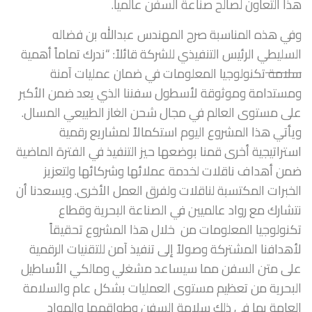
هذا التعاون لصالح صناعة السفن عالميا.
وفي هذه المناسبة صرح المهندس عبدالله بن فضاله
السليطي الرئيس التنفيذي للشركة قائلاً: “ندرك تماماً أهمية
سلامة
تكنولوجيا المعلومات في ضمان عمليات آمنة
ومستدامة وموثوقة لأسطول سفننا الذي يعد ضمن الأكبر
على مستوى العالم في مجال شحن الغاز الطبيعي المسال.
ويأتي هذا المشروع اليوم استكمالاً لمشاريع رقمية
استراتيجية أخرى قمنا بوضعها حيز التنفيذ في الفترة الماضية
ضمن أهداف ناقلات لخدمة عملائها وشركائها ولتعزيز
الخبرات المكتسبة لناقلات ولفرق العمل الأخرى. ويسعدنا أن
نتشارك مع رواد عالميين في الصناعة البحرية وقطاع
تكنولوجيا المعلومات من خلال هذا المشروع تحقيقاً
لأهدافنا المشتركة وصولاً إلى تنفيذ آمن للتقنيات الرقمية
على متن السفن مما سيساعد مشغلي ومالكي الأساطيل
البحرية من تعظيم مستوى العمليات بشكل عام والسلامة
العامة بما في ذلك سلامة السفن وطواقمها والمواد