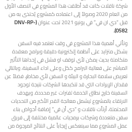
شركة ناقلات كانت قد أطلقت هذا المشروع في النصف الأول
من العام 2020 وصولاً إلى اعتماده كمشروع يُحتذى به من
قبل “دي ان في” في يونيو 2021 تحت عنوان
(DNV-RP-
.
0582)
وتأتي أهمية هذا المشروع في وقت تعتمد فيه السفن
بشكل متزايد على أنظمة إلكترونية دقيقة وبرامج معقدة
متكاملة بحيث يمكن لأي توقف او فشل في إحداها التأثير
المباشر على فعالية البرامج ككل وعلى اداء السفينة، وبالتالي
تعريض سلامة البحارة و البيئة و السفن لأي مخاطر، فضلاً عن
فقدان الإيرادات التي قد تتكبدها الشركات نتيجة لوجود
السفينة خارج نطاق الخدمة لفترات غير محددة. وبهدف
الارتقاء بالمشروع ليشمل معالجة القدر الأكبر من التحديات
المحتملة، أرتأت ناقلات و “دي أن في” إضافة أحواض بناء
سفن متعددة وشركات برمجيات عالمية مختلفة إلى فريق
عمل المشروع مما سينعكس إيجاباً على النتائج المرجوة من