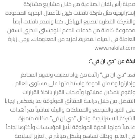
مدينة رأس لفان الصناعية من خلال مشاريع مشتركة
إستراتيجية مثل شركة ناقلات كيبل للأعمال البحرية المحدودة
والشركة القطرية لتصنيع الهياكل. كما وتقدم ناقلات أيضاً
مجموعة كاملة من خدمات الدعم اللوجستي البحري للسفن
العاملة في المياه القطرية. لمزيد من المعلومات، يرجى زيارة
www.nakilat.com
نبذة عن “دي ان في”:
تعد “دي ان في” رائدة من رواد تصنيف وتقييم المخاطر
وإدارتها وضمان الجودة واستدامتها على مستوى العالم.
وتقوم بتمكين عملائها وأصحاب القرار باتخاذ القرارات
الافضل من خلال دراسة الحقائق الموثوقة بما ينعكس ايجاباً
على الفرد والمجتمع والممتلكات والبيئة تماشياً مع أهداف
الشركة الاستراتيجية. وتحتل “دي ان في” مكانة متميزة
عالمياً كونها الجهة الموثوقة لأبرز المؤسسات وأكثرها نجاحاً
في العالم، وبذلك تساهم بشكل مباشر في تعزيز السلامة