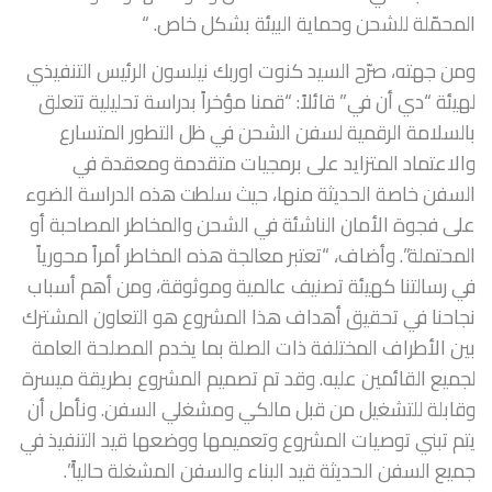
المحمّلة للشحن وحماية البيئة بشكل خاص. “
ومن جهته، صرّح السيد كنوت اوربك نيلسون الرئيس التنفيذي
لهيئة “دي أن في” قائلاً: “قمنا مؤخراً بدراسة تحليلية تتعلق
بالسلامة الرقمية لسفن الشحن في ظل التطور المتسارع
والاعتماد المتزايد على برمجيات متقدمة ومعقدة في
السفن خاصة الحديثة منها، حيث سلطت هذه الدراسة الضوء
على فجوة الأمان الناشئة في الشحن والمخاطر المصاحبة أو
المحتملة”. وأضاف، “تعتبر معالجة هذه المخاطر أمراً محورياً
في رسالتنا كهيئة تصنيف عالمية وموثوقة، ومن أهم أسباب
نجاحنا في تحقيق أهداف هذا المشروع هو التعاون المشترك
بين الأطراف المختلفة ذات الصلة بما يخدم المصلحة العامة
لجميع القائمين عليه. وقد تم تصميم المشروع بطريقة ميسرة
وقابلة للتشغيل من قبل مالكي ومشغلي السفن. ونأمل أن
يتم تبني توصيات المشروع وتعميمها ووضعها قيد التنفيذ في
جميع السفن الحديثة قيد البناء والسفن المشغلة حالياً”.