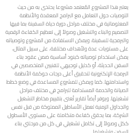
يعتبر هذا المشروع المُعتمد مشروعا يحتذى به من حيث
التوصيات حول التعامل مع البرامج المعقدة والأنظمة
المعلوماتية في مختلف مراحل دورة حياة السفينة بما فيها
التصميم والبناء والتشغيل وصولاً إلى تعظيم الكفاءة الرقمية
والبرمجية للسفينة. ويمكن الاستفادة من المشروع وتوصياته
على مستويات عدة ولأهداف مختلفة، على سبيل المثال،
يمكن استخدام توصياته كبنود أساسية ضمن عقود بناء
السفن الحديثة، أو كدليل توجيهي للفنيين المتخصصين في
البرمجة الإلكترونية لتحقيق أعلى درجات حوكمة الأنظمة
واستدامتها. كما ويمكن للمشروع المساعدة في وضع خطط
الصيانة والخدمة المستدامة للبرامج في مختلف مراحل
تشغيلها. ويوفر أيضاً تقارير تُعنى بتقييم مخاطر التشغيل
والجداول الزمنية لعمل الأساطيل المملوكة من قبل نفس
الشركة، بما يحقق كفاءة متكاملة على مستوى الأسطول
ككل وصولاً إلى تكامل تشغيلي في كل من مرحلتي بناء
السفن وتشغيلها.