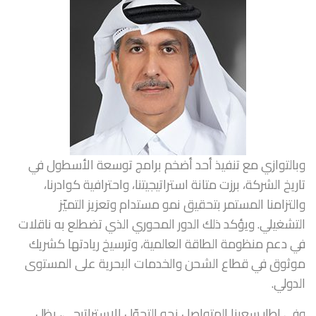
وبالتوازي مع تنفيذ أحد أضخم برامج توسعة الأسطول في
تاريخ الشركة، برزت متانة استراتيجيتنا، واحترافية كوادرنا،
والتزامنا المستمر بتحقيق نمو مستدام وتعزيز التميّز
التشغيلي. ويؤكد ذلك الدور المحوري الذي تضطلع به ناقلات
في دعم منظومة الطاقة العالمية، وترسيخ ريادتها كشريك
موثوق في قطاع الشحن والخدمات البحرية على المستوى
الدولي.
وفي إطار سعينا المتواصل نحو التحوّل الاستراتيجي، يظل