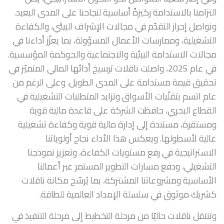
التزامنا بالاستدامة ركيزةً أساسية لنجاحنا على المدى البعيد.
ونواصل إحراز التقدّم في مجالات الإشراف البيئي، والكفاءة
التشغيلية، وممارسات الأعمال المسؤولة، بما يعزّز أداءنا في
مجالات الاستدامة البيئية والاجتماعية والحوكمة المؤسسية.
في عام 2025، واصلت ناقلات ترسيخ أدائها المالي المتميّز في
تحقيق قيمة مستدامة على المدى الطويل. وعلى الرغم من
عام اتسم بتقلّبات الأسواق وتزايد المتطلبات التشغيلية في
القطاع البحري، حافظت الشركة على قاعدة مالية قوية
ومستقرة، مستندة إلى إدارة مالية قوية وكفاءة تشغيلية
عالية لأسطولها. ويعكس هذا الأداء نجاح أولوياتنا
الاستراتيجية في رفع مستويات الكفاءة، وتعزيز نموذجنا
التشغيلي، ودفع مسارات التطوير المستمر عبر أعمالنا
الأساسية ومشروعاتنا المشتركة، بما يُرسّخ مكانة ناقلات
كشريك موثوق في سلسلة الإمداد العالمية للطاقة.
وتنتقل ناقلات حاليًا من مرحلة التخطيط إلى مرحلة التنفيذ في