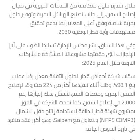
خلال تقديم حلول متكاملة من الخدمات الحيوية في مجال
إصلاح السفن، إلى جانب تصنيع الهياكل البحرية وتوفير حلول
بحرية شاملة وفق أعلى المعايير بما يدعم تحقيق
مستهدفات رؤية قطر الوطنية 2030.
وفي هذا السياق، يسُر مجلس الإدارة تسليط الضوء على أبرز
الإنجازات التي حققتها مشروعاتنا المشتركة والشركات
التابعة خلال العام 2025:
سجّلت شركة أحواض قطر للحلول التقنية معدل رضا عملاء
بلغ 98.1%، وذلك أثناء تنفيذها أكثر من 224 مشروعًا لإصلاح
السفن البحرية ومنصات الحفر، لتُسجّل بذلك إنجازها رقم
2٫000 في إصلاح السفن. كما نجحت الشركة في الفوز
بمشروع شركة قطر للطاقة لاستدامة إنتاج حقل الشمال
(NFPS COMP3) بالتعاون مع Saipem، وهو أكبر عقد منفرد
في تاريخ الحوض الجاف.