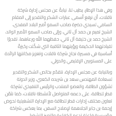
وفي هذا الإطار، يطيب لنا، نيابةً عن مجلس إدارة شركة
ناقلات، أن نرفع أسمى عبارات الشكر والتقدير إلى المقام
السامي لسيدي حضرة صاحب السمو أمير البلاد المفدى،
الشيخ تميم بن حمد آل ثاني، وإلى صاحب السمو الأمير الوالد،
الشيخ حمد بن خليفة آل ثاني، حفظهما الله ورعاهما، تقديرًا
لقيادتهما الحكيمة ورؤيتهما الثاقبة التي شكّلت ركيزةً
أساسية في مسيرة نجاح شركة ناقلات وتعزيز مكانتها الرائدة
على المستويين الإقليمي والدولي.
وبالنيابة عن مجلس الإدارة، نتقدّم بخالص الشكر والتقدير
لسعادة المهندس سعد بن شريده الكعبي، وزير الدولة
لشؤون الطاقة، والعضو المنتدب والرئيس التنفيذي لشركة
قطر للطاقة، على دعمه المتواصل لأنشطة ناقلات، كما نثمّن
تعاون مختلف إدارات قطر للطاقة مع الإدارة التشغيلية لحوض
إرحمة بن جابر الجلاهمة لإصلاح السفن، بما يعكس شراكة
مؤسسية فاعلة تدعم الكفاءة والتميز التشغيلي.