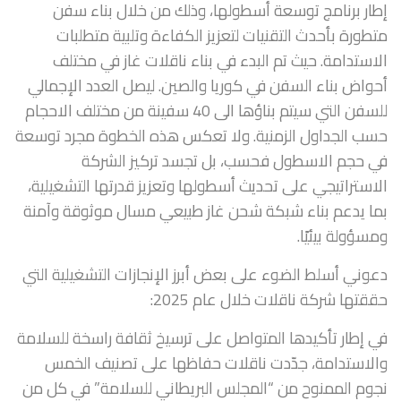
إطار برنامج توسعة أسطولها، وذلك من خلال بناء سفن
متطورة بأحدث التقنيات لتعزيز الكفاءة وتلبية متطلبات
الاستدامة. حيث تم البدء في بناء ناقلات غاز في مختلف
أحواض بناء السفن في كوريا والصين. ليصل العدد الإجمالي
للسفن التي سيتم بناؤها الى 40 سفينة من مختلف الاحجام
حسب الجداول الزمنية. ولا تعكس هذه الخطوة مجرد توسعة
في حجم الاسطول فحسب، بل تجسد تركيز الشركة
الاستراتيجي على تحديث أسطولها وتعزيز قدرتها التشغيلية،
بما يدعم بناء شبكة شحن غاز طبيعي مسال موثوقة وآمنة
ومسؤولة بيئيًا.
دعوني أسلط الضوء على بعض أبرز الإنجازات التشغيلية التي
حققتها شركة ناقلات خلال عام 2025:
في إطار تأكيدها المتواصل على ترسيخ ثقافة راسخة للسلامة
والاستدامة، جدّدت ناقلات حفاظها على تصنيف الخمس
نجوم الممنوح من “المجلس البريطاني للسلامة” في كل من