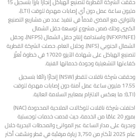
حقّقت الشركة القطرية لتصنيع الهياكل إنجازًا بارزًا بتسجيل 15
مليون ساعة عمل دون أي إصابات مهدرة للوقت (LTI)،
بالتوازي مع المضي قدماً في تنفيذ عدد من مشاريع التصنيع
الكبرى وذلك ضمن مشروع توسعة حقل الشمال
(NFXP/NFE) واستدامة إنتاج حقل الشمال (NFPS)، وحقل
الشمال الجنوبي (NFS). وخلال العام، حصلت الشركة القطرية
لتصنيع الهياكل على شهادة الآيزو 17020 في خطوة تُعزّز
كفاءتها التشغيلية وجودة خدماتها الفنية.
وحققت شركة ناقلات للقطر (NSW) إنجازًا رائعًا بتسجيل
17.55 مليون ساعة عمل آمنة دون إصابات مهدرة للوقت
(LTI)؛ ما يعكس الالتزام بمعايير السلامة العالية.
احتفلت شركة ناقلات للوكالات الملاحية المحدودة (NAC)
بمرور 20 عامًا من الخدمة، حيث قدمت خدمات لوجستية
وبحرية على مدار الساعة عبر الموانئ والمحطات البحرية خلال
عام 2025 لأكثر من 3,750 زيارة مرفئية في قطر ونسّقت أكثر