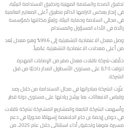
تدقيق الصحة والسلامة المهنية وتدقيق الاستدامة البيئية،
في إنجاز يعكس التزامها الدائم بتطبيق أعلى المعايير العالمية
في مجالي السلامة وحماية البيئة، ويُعزّز مكانتها كمؤسسة
رائدة في الأداء المسؤول والمستدام.
وصل معدل الاعتمادية التشغيلية إلى 99.6% وهو معدل يُعد
من أعلى معدلات الاعتمادية التشغيلية عالمياً.
حقّقت شركة ناقلات معدل صفر من الإصابات المهدرة
للوقت (LTI) على مستوى الأسطول المدار داخليًا من قبل
الشركة.
عزّزت الشركة مبادراتها في مجال الاستدامة من خلال رصد
وقياس الانبعاثات، بما يرسّخ ريادتها على مستوى دولة قطر.
وأسهمت الشركة التابعة والمشاريع المشتركة لشركة ناقلات
في حوض إرحمة بن جابر الجلاهمة إسهامًا محوريًا في دعم
مسيرة نموها وتحقيق أداء استثنائي خلال عام 2025، من