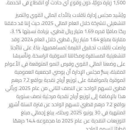
1,500 زيارة دوليًا، دون وقوع أي حادث أو انقطاع في الخدمة.
ويُشيد مجلس إدارة ناقلات بالأداء المالي القوي والتميز
التشغيلي للشركة خلال العام المالي 2025، حيث إننا قد حققنا
ربحًا صافيًا قدره 1.69 مليار ريال قطري، بزيادة نسبتها %3.1،
مقارنة بمبلغ 1.64 مليار ريال قطري خلال العام 2024. وقد
واصلت ناقلات تحقيق القيمة لمساهميها، بناءً على نتائجنا
التشغيلية المستقرة ومكانتنا السوقية الراسخة. وتأسيسًا
على وضعنا المالي القوي وفرص النمو المتوقعة في الأعوام
المقبلة، يسرُّ مجلس الإدارة أن يوصي الجمعية العمومية
الموقرة بالموافقة على توزيع أرباح نقدية بواقع 7.2 درهم
قطري للسهم الواحد عن النصف الثاني من عام 2025. ويأتي
هذا بالإضافة إلى توزيع أرباح نقدية مرحلية نصف سنوية
بواقع 7.2 درهم قطري للسهم الواحد عن فترة الستة أشهر
المنتهية في 30 يونيو 2025. وبذلك، يبلغ إجمالي مبلغ
التوزيعات النقدية عن عام 2025 ما مجموعه 14.4 درهمًا
قطريًا للسهم الواحد.