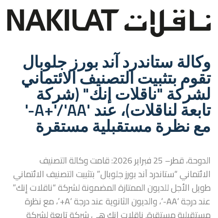
وكالة ستاندرد آند بورز جلوبال
تقوم بتثبيت التصنيف الائتماني
لشركة "ناقلات إنك" (شركة
تابعة لناقلات)، عند 'A+'/'AA-'
مع نظرة مستقبلية مستقرة
الدوحة، قطر– 25 فبراير 2026: قامت وكالة التصنيف
الائتماني “ستاندرد آند بورز جلوبال” بتثبيت التصنيف الائتماني
طويل الأجل للديون الممتازة المضمونة لشركة “ناقلات إنك”
عند درجة ‘AA-‘، والديون الثانوية عند درجة ‘A+’، مع نظرة
مستقبلية مستقرة. ناقلات إنك هي شركة تابعة لشركة