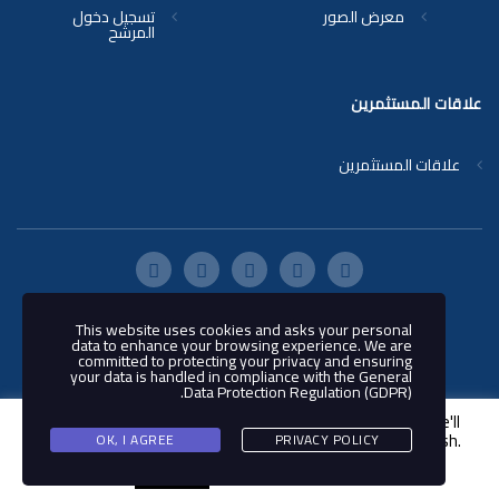
معرض الصور
تسجيل دخول
المرشح
علاقات المستثمرين
علاقات المستثمرين
This website uses cookies and asks your personal
© 2018 شركة ناقلات - جميع الحقوق
data to enhance your browsing experience. We are
محفوظة
committed to protecting your privacy and ensuring
your data is handled in compliance with the
General
.
Data Protection Regulation (GDPR)
This website uses cookies to improve your experience. We'll
assume you're ok with this, but you can opt-out if you wish.
OK, I AGREE
PRIVACY POLICY
Cookie settings
ACCEPT