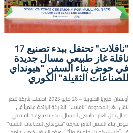
"ناقلات" تحتفل ببدء تصنيع 17
ناقلة غاز طبيعي مسال جديدة
في حوض بناء السفن "هيونداي
للصناعات الثقيلة" الكوري
أولسان، كوريا الجنوبية – 26 مايو 2025: احتفلت شركة قطر
لنقل الغاز المحدودة “ناقلات”، الشركة الرائدة عالمياً في
مجال نقل الغاز الطبيعي المسال، ببدء تصنيع 17 ناقلة في
حوض بناء السفن التابع لشركة “هيونداي للصناعات الثقيلة”
في أولسان كوريا الجنوبية. وتأتي هذه السفن ضمن برنامج