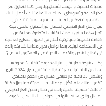
عمليات التحديث والتوسع لأسطولها. يمثل هذا التعاون مع
قطر للطاقة و”هيونداي للصناعات الثقيلة ” لبدء أعمال البناء
لحظة مهمة تعكس التزامنا المستمر بدعم رؤية قطر في
مجال نقل الغاز الطبيعي المسال عبر أسطول عالمي. حيث
تتميز هذه السفن بأحدث التقنيات المتطورة، مما يضمن
كفاءة تشغيلية وموثوقية أعلى في تطبيق المعايير العالمية
في الاستدامة البيئية، بينما نواصل تعزيز مكانتنا كشركة رائدة
في قطاع الشحن والخدمات البحرية على المستوى العالمي”.
وكانت شركة قطر لنقل الغاز المحدودة “ناقلات” قد وقعت
عددا من الاتفاقيات مع “قطر للطاقة” في فبراير 2024 لتاجير
وتشغيل 25 ناقلة غاز طبيعي مسال من الحجم التقليدي
لتكون المالك والمشغِّل لهذه السفن الحديثة مما يعزز مكانة
“ناقلات” كشركة عالمية رائدة في مجال شحن الغاز الطبيعي
المسال والتي سيتم بنائها في احواض بناء السفن الكورية.