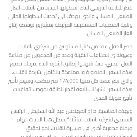
قطر للطاقة التاريخي لبناء اسطولها الجديد من ناقلات الغاز
الطبيعي المسال، والذي يهدف الى تحديث اسطولها الحالي
وتلبية المتطلبات المستقبلية المرتبطة بمشاريع توسعة إنتاج
الغاز الطبيعي المسال.
حضر الحفل عدد من كبار المسئولين من شركتي ناقلات
وهيونداي للصناعات الثقيلة وعدد من المدعوين من صناعة
النقل البحري، حيث شهدوا إطلاق إشارة البدء لمرحلة تصنيع
هذه السفن المتطورة والمملوكة بالكامل لشركة ناقلات،
والتي تبلغ سعة كل منها 174,000 متر مكعب. وسيتم تأجير
هذه السفن لشركات تابعة لقطر للطاقة بموجب اتفاقيات
تأجير طويلة المدى.
وبهذه المناسبة، صرّح المهندس عبد الله السليطي، الرئيس
التنفيذي لشركة ناقلات، قائلًا: “يشكل هذا الحدث الهام
مرحلة محورية أخرى في مسيرة ناقلات نحو تحقيق
استراتيجيتها التنموية طويلة المدى، وذلك عبر مواصلة