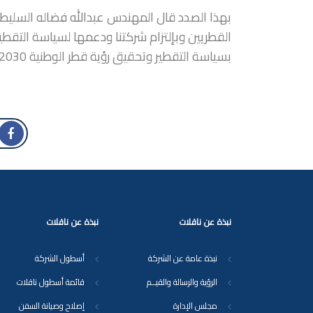
بهذا الصدد قال المهندس عبدالله فضاله السليطي،
القطريين وبإلتزام شركتنا ودعمها لسياسة التقطير
بسياسة التقطير وتحقيق رؤية قطر الوطنية 2030 من أجل التنمية المُستدامة لدولة قطر ولمواطنيها”.
نبذة عن ناقلات
نبذة عن ناقلات
نبذة عامة عن الشركة
أسطول الشركة
الرؤية والرسالة والقيــم
قائمة أسطول ناقلات
مجلس الإدارة
إصلاح وصيانة السفن