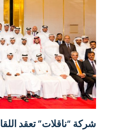
شركة “ناقلات” تعقد اللق