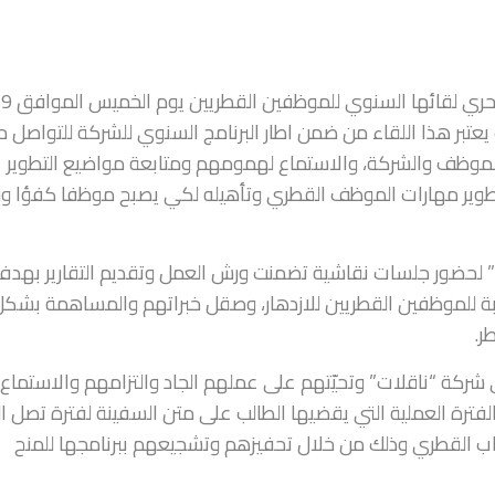
أقامت “ناقلات” الشركة القطرية الرائدة للنقل البحري لقائها 
ة. حيث يعتبر هذا اللقاء من ضمن اطار البرنامج السنوي للشركة للتواصل 
الموظف والشركة، والاستماع لهمومهم ومتابعة مواضيع التطوير
، ولتطوير مهارات الموظف القطري وتأهيله لكي يصبح موظفا كفؤا وف
” لحضور جلسات نقاشية تضمنت ورش العمل وتقديم التقارير بهد
سبة للموظفين القطريين للازدهار، وصقل خبراتهم والمساهمة بشك
ر.
 في شركة “ناقلات” وتحيّتهم على عملهم الجاد والتزامهم والاستماع
 الفترة العملية التي يقضيها الطالب على متن السفينة لفترة تصل ا
باب القطري وذلك من خلال تحفيزهم وتشجيعهم ببرنامجها للمنح