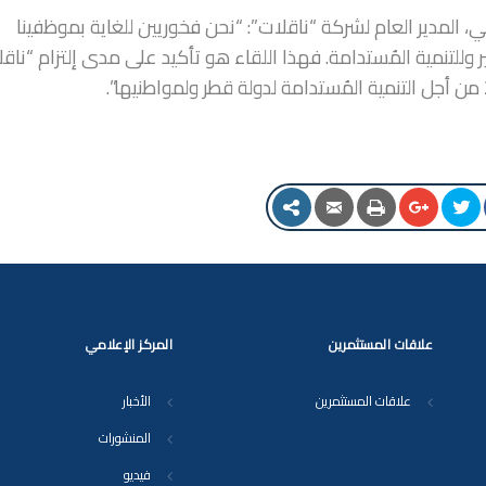
 المدير العام لشركة “ناقلات”: “نحن فخوريين للغاية بموظفينا
 وللتنمية المُستدامة. فهذا اللقاء هو تأكيد على مدى إلتزام “ناق
علاقات المستثمرين
المركز الإعلامي
علاقات المستثمرين
الأخبار
المنشورات
فيديو