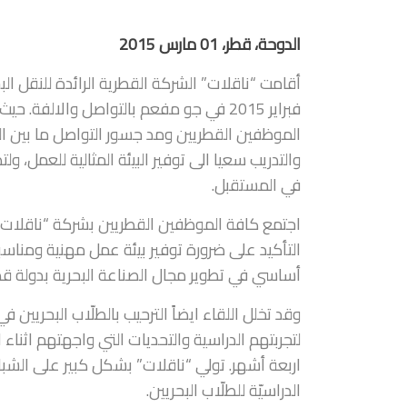
الدوحة، قطر، 01 مارس 2015
فبراير 2015 في جو مفعم بالتواصل والالف
الموظفين القطريين ومد جسور التواصل ما بين 
والتدريب سعيا الى توفير البيئة المثالية للعمل
في المستقبل.
اجتمع كافة الموظفين القطريين بشركة “ناقلات
التأكيد على ضرورة توفير بيئة عمل مهنية ومنا
أساسي في تطوير مجال الصناعة البحرية بدولة قط
وقد تخلل اللقاء ايضاً الترحيب بالطلّاب البحريين
لتجربتهم الدراسية والتحديات التي واجهتهم اثناء
اربعة أشهر. تولي “ناقلات” بشكل كبير على الش
الدراسيّة للطلّاب البحريين.